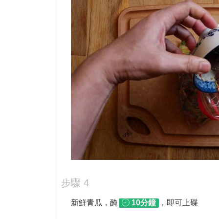
4
新鮮青瓜，醃
10分鐘
，即可上碟