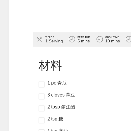
YIELDS
PREP TIME
COOK TIME
1 Serving
5 mins
10 mins
1
pc
青瓜
3
cloves
蒜豆
2
tbsp
鎮江醋
2
tsp
糖
1
tsp
麻油