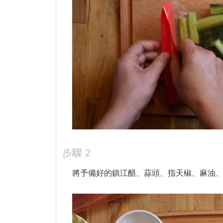
2
將予備好的鎮江醋、蒜頭、指天椒、麻油