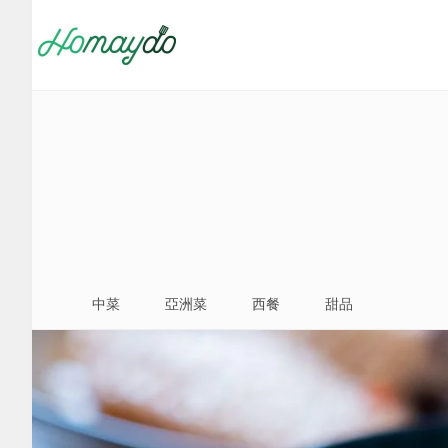
跳
跳
跳
至
至
至
主
主
頁
要
要
尾
導
內
覽
容
中菜
亞洲菜
西餐
甜品