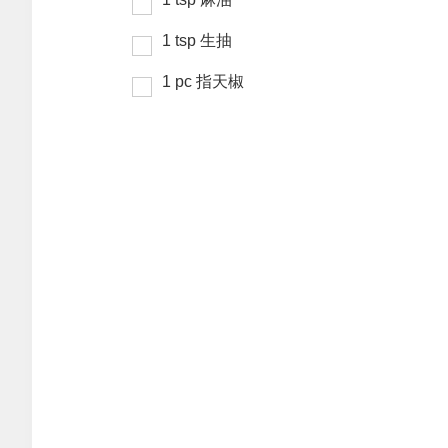
1
tsp
生抽
1
pc
指天椒